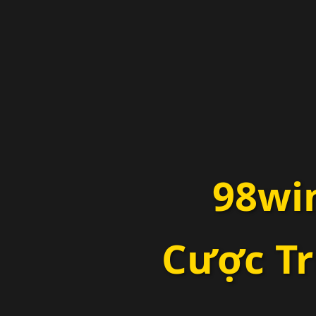
98wi
Cược Tr