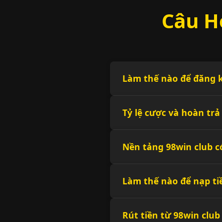
Câu H
Làm thế nào để đăng k
Tỷ lệ cược và hoàn trả
Nền tảng 98win club c
Làm thế nào để nạp ti
Rút tiền từ 98win club