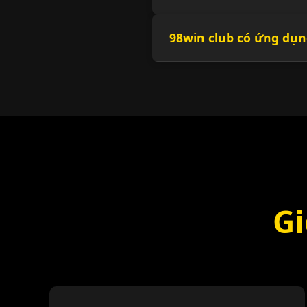
98win club có ứng dụn
Gi